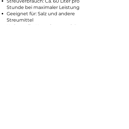
Streuverbrauch: Ca. 60 Liter pro
Stunde bei maximaler Leistung
Geeignet für: Salz und andere
Streumittel
Karbonteile: Korrosionsgeschützt
für langlebigen Einsatz
Dank ihrer effizienten Systeme
arbeitet Mila im Minimalbetrieb
und bietet flexible
Einsatzmöglichkeiten – vom
Winterdienst mit beheiztem
Schneeschild bis zur Umrüstung
in einen Kehrsaugroboter mit
Kehrbesenrollo für saubere
Flächen ganzjährig.