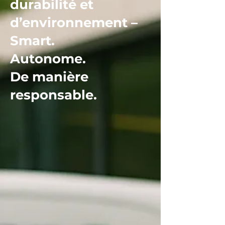
durabilité et
d’environnement –
Smart.
Autonome.
De manière
responsable.