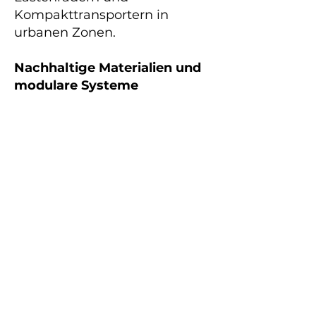
Kompakttransportern in
urbanen Zonen.
Nachhaltige Materialien und
modulare Systeme
Roboter und Gerätschaften
bestehen aus recyclingfähigen
Verbundstoffen.
Modulbauweise verlängert
Lebenszyklen, da nur defekte
Bauteile getauscht werden.
Verpackungen sind vollständig
kompostierbar oder aus
recyceltem Kunststoff.
Datenbasierte Qualität statt
übermäßiger Chemieeinsatz