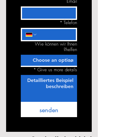
Email
*
Telefon
Wie können wir Ihnen
helfen?
*
Give us more details
senden