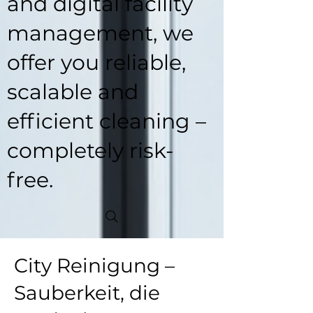
and digital facility
management, we
offer you reliable,
scalable and
efficient cleaning –
completely risk-
free.
City Reinigung –
Sauberkeit, die