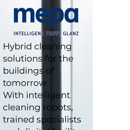
Hybrid cleaning
solutions for the
buildings of
tomorrow
With intelligent
cleaning robots,
trained specialists