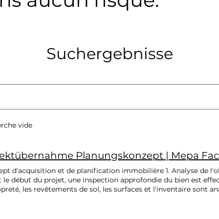
Suchergebnisse
erche vide
ektübernahme Planungskonzept | Mepa Faci
pt d'acquisition et de planification immobilière 1. Analyse de l'ob
 le début du projet, une inspection approfondie du bien est effect
opreté, les revêtements de sol, les surfaces et l'inventaire sont an
age ou anomalie sera documenté par écrit et photographiquem
fications de service et la coordination des attentes des clients 
. 2. Planification territoriale et opérationnelle Division détaillée 