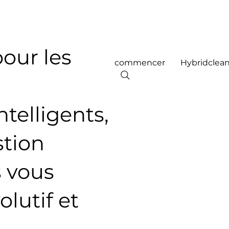
our les
commencer
Hybridclea
telligents,
stion
s vous
lutif et