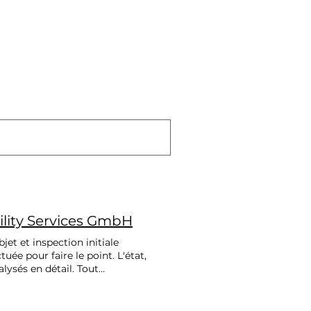
lity Services GmbH
jet et inspection initiale
uée pour faire le point. L'état,
alysés en détail. Tout
ent. La comparaison avec les
sont effectuées directement sur
de l'objet en zones de