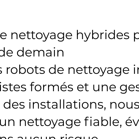
e nettoyage hybrides p
 de demain
 robots de nettoyage in
istes formés et une ge
des installations, nou
n nettoyage fiable, évo
ans aucun risque.