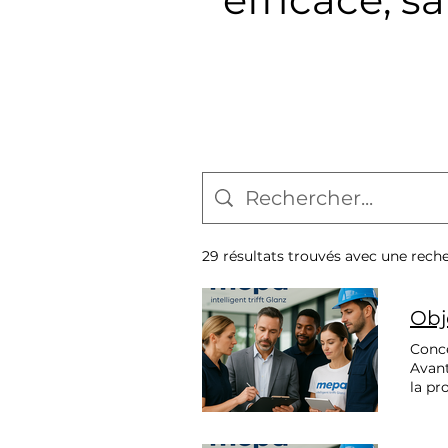
29 résultats trouvés avec une rech
Obj
Conce
Avant
la pr
domm
spéci
place